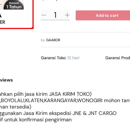
Add to cart
by
GAABOR
Garansi Toko:
12 hari
Garansi Pro
views
hkan pilih jasa kirim JASA KIRIM TOKO)
,BOYOLALI,KLATEN,KARANGAYAR,WONOGIRI mohon tanya
man tersedia)
enggunakan Jasa Kirim ekspedisi JNE & JNT CARGO
 untuk konfirmasi pengiriman