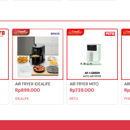
san merata
kontrol waktu dan kontrol suhu
k
g penggorengan dikeluarkan
hkan
 SNI, kualitas Food Grade
AIR FRYER IDEALIFE
AIR FRYER MITO
AIR
Rp899.000
Rp739.000
Rp
IDEALIFE
MITO
PHI