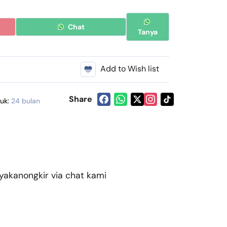
Chat
Tanya
Add to Wish list
Share
duk:
24 bulan
kanongkir via chat kami