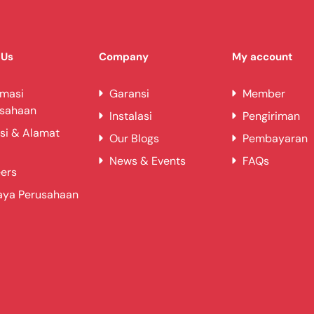
 Us
Company
My account
rmasi
Garansi
Member
usahaan
Instalasi
Pengiriman
si & Alamat
Our Blogs
Pembayaran
News & Events
FAQs
ers
aya Perusahaan