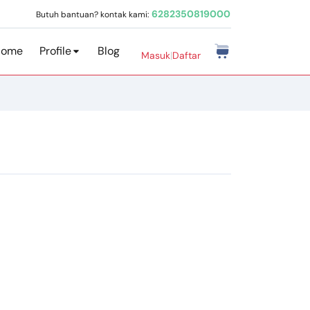
6282350819000
Butuh bantuan? kontak kami:
Home
Profile
Blog
Masuk
|
Daftar