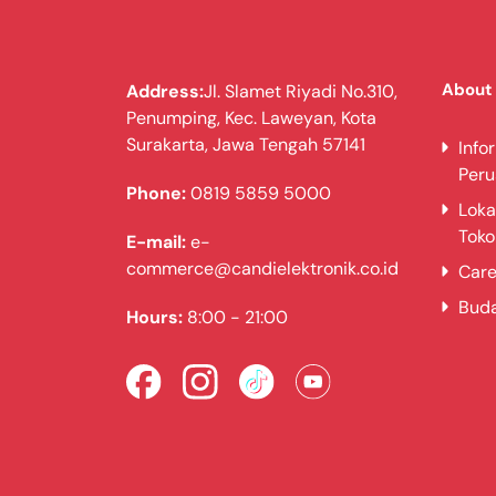
Sertifikasi Lampu LED
Operasi Tombol operasi
About
Address:
Jl. Slamet Riyadi No.310,
- Garansi : 1 tahun
Penumping, Kec. Laweyan, Kota
Surakarta, Jawa Tengah 57141
Info
Per
Phone:
0819 5859 5000
Loka
Isi Paket:
Toko
E-mail:
e-
- 1x Air Fryer
commerce@candielektronik.co.id
Care
- 1x Kartu garansi
Bud
Hours:
8:00 - 21:00