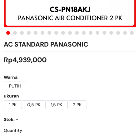
AC STANDARD PANASONIC
Rp4,939,000
Warna
PUTIH
ukuran
1 PK
0,5 PK
1,5 PK
2 PK
Stok:
-
Quantity