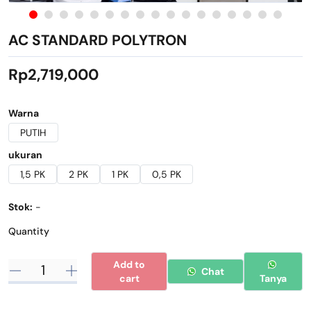
AC STANDARD POLYTRON
Rp2,719,000
Warna
PUTIH
ukuran
1,5 PK
2 PK
1 PK
0,5 PK
Stok:
-
Quantity
Add to
Chat
cart
Tanya