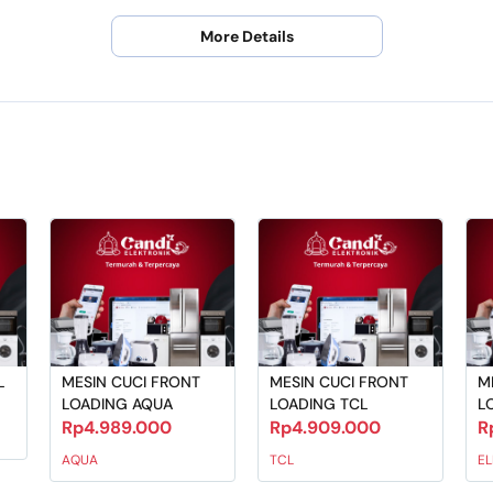
More Details
et dengan jelas sampai selesai agar kami dapat memb
HARI SETELAH PEMBELIAN DISERTAI VIDEO UNBOXING 
 dibeli sesuai sebelum checkout. Apabila pesanan sud
L
MESIN CUCI FRONT
MESIN CUCI FRONT
M
LOADING AQUA
LOADING TCL
L
Rp4.989.000
Rp4.909.000
R
AQUA
TCL
E