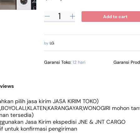
Add to cart
by
LG
Garansi Toko:
12 hari
Garansi Pro
views
hkan pilih jasa kirim JASA KIRIM TOKO)
,BOYOLALI,KLATEN,KARANGAYAR,WONOGIRI mohon tanya
man tersedia)
enggunakan Jasa Kirim ekspedisi JNE & JNT CARGO
 untuk konfirmasi pengiriman