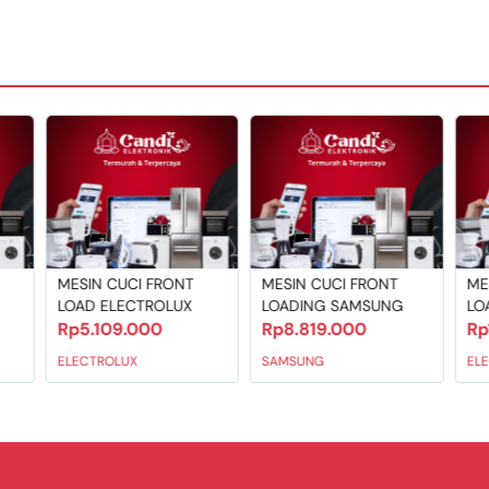
ia ThinQ App (download required)
5 x 950
MESIN CUCI FRONT
MESIN CUCI FRONT
ME
LOAD ELECTROLUX
LOADING SAMSUNG
LO
Rp5.109.000
Rp8.819.000
Rp
ELECTROLUX
SAMSUNG
EL