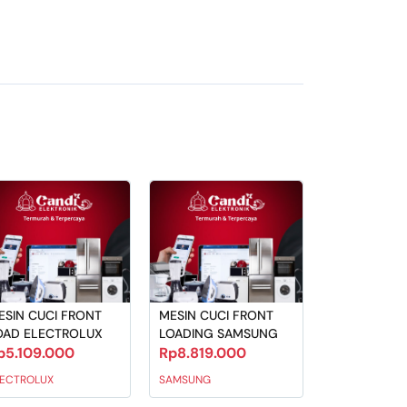
antu proses komplain dan asuransi.
DAN NOTA PEMBELIAN!
ah diproses, mohon maaf tidak bisa
ESIN CUCI FRONT
MESIN CUCI FRONT
OAD ELECTROLUX
LOADING SAMSUNG
p5.109.000
Rp8.819.000
LECTROLUX
SAMSUNG