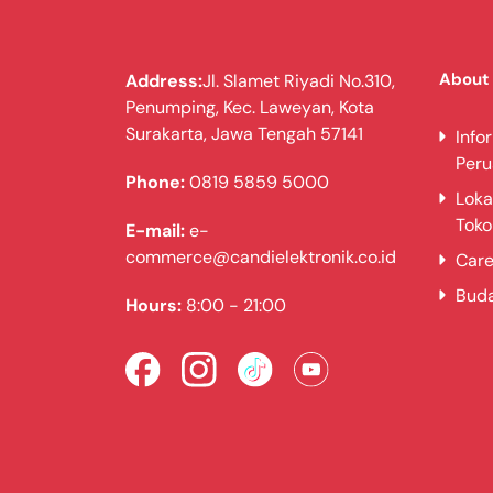
Berat (kg)
71,0
About
Address:
Jl. Slamet Riyadi No.310,
Penumping, Kec. Laweyan, Kota
Lebar Produk dari penutup belakang ke
Surakarta, Jawa Tengah 57141
645
Info
Per
Phone:
0819 5859 5000
Lebar Produk dengan pintu terbuka 90˚
Loka
1145
Toko
E-mail:
e-
MATERIAL & TAMPILAN LUAR
commerce@candielektronik.co.id
Care
Warna Bodi
Bud
Essence White (Glossy)
Hours:
8:00 - 21:00
Tipe Pintu
Cover Tempered Glass Berwarna Hita
KAPASITAS
Kapasitas Pencucian Maks. (kg)
15,0