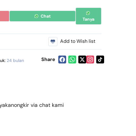
Chat
Tanya
Add to Wish list
Share
duk:
24 bulan
kanongkir via chat kami