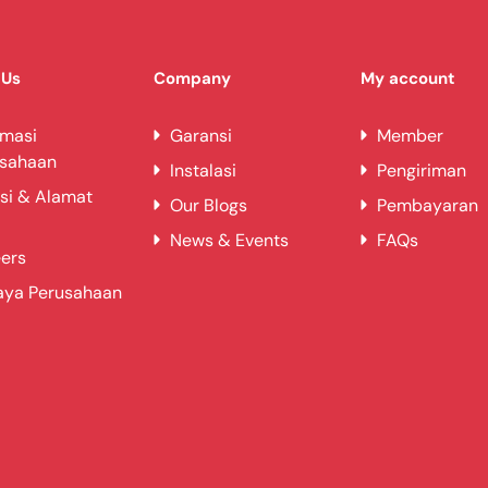
 Us
Company
My account
 pintu (L' mm)
rmasi
Garansi
Member
usahaan
Instalasi
Pengiriman
 (L'' mm)
si & Alamat
Our Blogs
Pembayaran
News & Events
FAQs
ers
aya Perusahaan
m