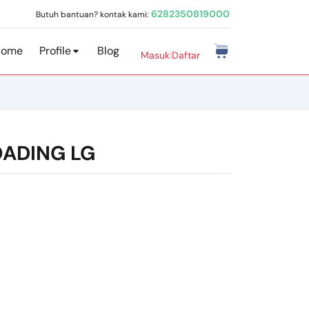
6282350819000
Butuh bantuan? kontak kami:
Home
Profile
Blog
Masuk
|
Daftar
OADING LG